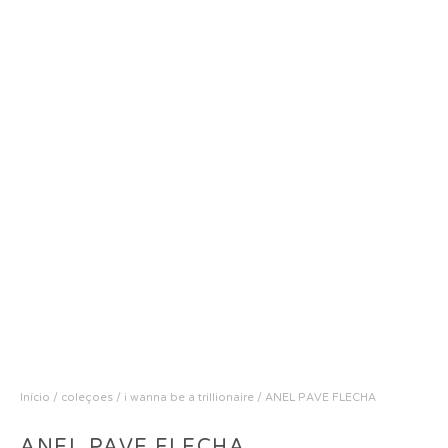
Início
/
coleçoes
/
i wanna be a trillionaire
/ ANEL PAVE FLECHA
ANEL PAVE FLECHA