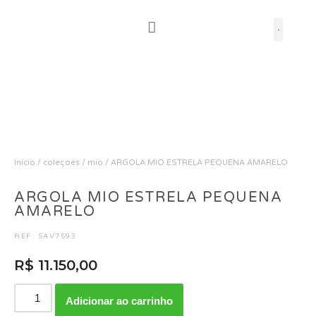
Pular
para
o
conteúdo
Início
/
coleçoes
/
mio
/ ARGOLA MIO ESTRELA PEQUENA AMARELO
ARGOLA MIO ESTRELA PEQUENA
AMARELO
REF: SAV7593
R$
11.150,00
Adicionar ao carrinho