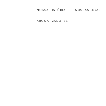
NOSSA HISTÓRIA
NOSSAS LOJAS
Pular
para
AROMATIZADORES
o
conteúdo