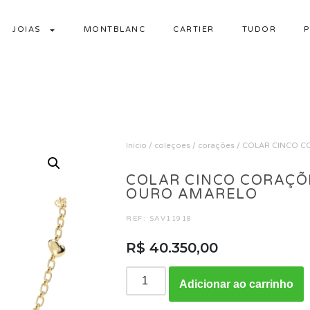
JOIAS
MONTBLANC
CARTIER
TUDOR
P
Início
/
coleçoes
/
corações
/ COLAR CINCO C
COLAR CINCO CORAÇÕE
OURO AMARELO
REF: SAV11918
R$
40.350,00
Adicionar ao carrinho