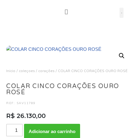
Pular
para
o
conteúdo
Início
/
coleçoes
/
corações
/ COLAR CINCO CORAÇÕES OURO ROSÉ
COLAR CINCO CORAÇÕES OURO
ROSÉ
REF: SAV11789
R$
26.130,00
Adicionar ao carrinho