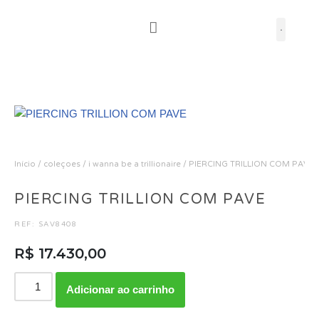
Pular
para
o
conteúdo
Início
/
coleçoes
/
i wanna be a trillionaire
/ PIERCING TRILLION COM PAVE
PIERCING TRILLION COM PAVE
REF: SAV8408
R$
17.430,00
Adicionar ao carrinho