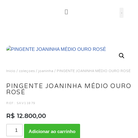
Pular
para
o
conteúdo
Início
/
coleçoes
/
joaninha
/ PINGENTE JOANINHA MÉDIO OURO ROSÉ
PINGENTE JOANINHA MÉDIO OURO
ROSÉ
REF: SAV11879
R$
12.800,00
Adicionar ao carrinho