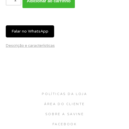
Adicionar ao carrinho
Falar no WhatsApp
Descrição e características
POLÍTICAS DA LOJA
ÁREA DO CLIENTE
SOBRE A SAVINE
FACEBOOK