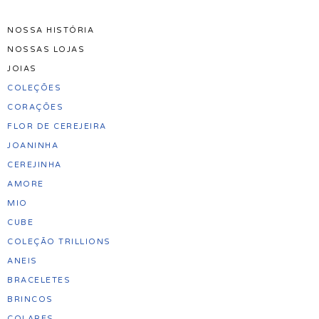
NOSSA HISTÓRIA
Pular
NOSSAS LOJAS
para
JOIAS
o
COLEÇÕES
conteúdo
CORAÇÕES
FLOR DE CEREJEIRA
JOANINHA
CEREJINHA
AMORE
MIO
CUBE
COLEÇÃO TRILLIONS
ANEIS
BRACELETES
BRINCOS
COLARES