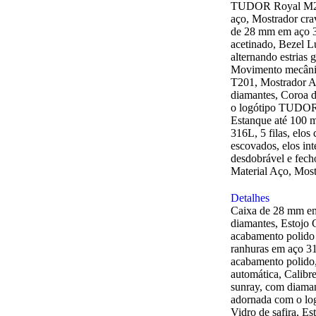
TUDOR Royal M28
aço, Mostrador cra
de 28 mm em aço 3
acetinado, Bezel 
alternando estrias
Movimento mecânic
T201, Mostrador A
diamantes, Coroa 
o logótipo TUDOR e
Estanque até 100 m
316L, 5 filas, elos 
escovados, elos in
desdobrável e fec
Material Aço, Most
Detalhes
Caixa de 28 mm em
diamantes, Estojo
acabamento polido
ranhuras em aço 31
acabamento polido
automática, Calibr
sunray, com diama
adornada com o lo
Vidro de safira, Es