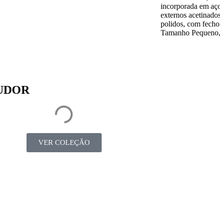
incorporada em aço 
externos acetinados
polidos, com fecho
Tamanho Pequeno, 
UDOR
VER COLEÇÃO