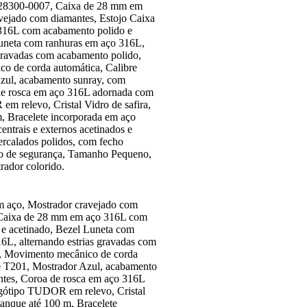
300-0007, Caixa de 28 mm em
vejado com diamantes, Estojo Caixa
16L com acabamento polido e
Luneta com ranhuras em aço 316L,
 gravadas com acabamento polido,
o de corda automática, Calibre
zul, acabamento sunray, com
de rosca em aço 316L adornada com
m relevo, Cristal Vidro de safira,
, Bracelete incorporada em aço
centrais e externos acetinados e
tercalados polidos, com fecho
ho de segurança, Tamanho Pequeno,
rador colorido.
 aço, Mostrador cravejado com
 Caixa de 28 mm em aço 316L com
 e acetinado, Bezel Luneta com
6L, alternando estrias gravadas com
, Movimento mecânico de corda
e T201, Mostrador Azul, acabamento
ntes, Coroa de rosca em aço 316L
gótipo TUDOR em relevo, Cristal
tanque até 100 m, Bracelete