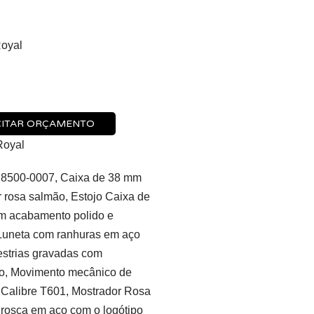
oyal
CITAR ORÇAMENTO
Royal
500-0007, Caixa de 38 mm
 rosa salmão, Estojo Caixa de
 acabamento polido e
 Luneta com ranhuras em aço
estrias gravadas com
o, Movimento mecânico de
 Calibre T601, Mostrador Rosa
rosca em aço com o logótipo