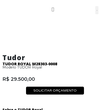
Pular
para
o
conteúdo
Tudor
TUDOR ROYAL M28303-0008
Modelo TUDOR Royal
R$
29.500,00
SOLICITAR ORÇAMENTO
Sobre o TUDOR Royal