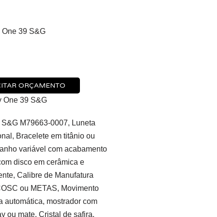
y One 39 S&G
CITAR ORÇAMENTO
y One 39 S&G
9 S&G M79663-0007, Luneta
onal, Bracelete em titânio ou
manho variável com acabamento
com disco em cerâmica e
ente, Calibre de Manufatura
o COSC ou METAS, Movimento
a automática, mostrador com
 ou mate, Cristal de safira,