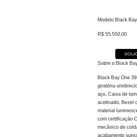
Modelo Black Ba
R$
55.550,00
SOLI
Sobre o Black Ba
Black Bay One 3
giratória unidireci
aço, Caixa de ta
acetinado, Bezel 
material luminesc
com certificaçã
mecânico de cord
acabamento sunray